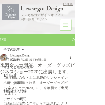
English
L'escargot Design
レスカルゴデザインオフィス
広告・販促・デザイン
記事
全ての記事
L'escargot Design
全ての記事
2020年9月23日
読了時間: 1分
来週金・土開催、オーダーグッズビ
今までと最近の仕事
ジネスショー2020に出展します。
お知らせ
10月初めの金・土に池袋のサンシャイン
シティで開催される「オーダーグッズビ
出展・展示
ジネスショー2020」に、今年初めて出展
制作発注入門編
します。
デザインの周辺
場所は会場内に昨年から開設されたクリ