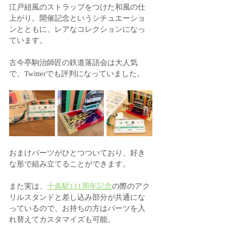
江戸紐風のストラップをつけた和風の仕
上がり。開催記念というシチュエーショ
ンとともに、レアなコレクションになっ
ています。
古今亭駒治
師匠の鉄道落語会は大人気
で、Twitterでも評判になっていました。
おまけパーツがひとつついており、好き
な形で組み立てることができます。
また実は、
十条駅111周年記念
の際のアク
リルスタンドと差し込み部分が共通にな
っているので、お持ちの方はパーツを入
れ替えてカスタマイズも可能。