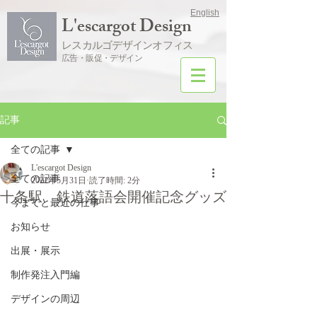
English
L'escargot Design
レスカルゴデザインオフィス
広告・販促・デザイン
記事
全ての記事
L'escargot Design
全ての記事
2022年5月31日
読了時間: 2分
十条駅 鉄道落語会開催記念グッズ
今までと最近の仕事
お知らせ
出展・展示
制作発注入門編
デザインの周辺