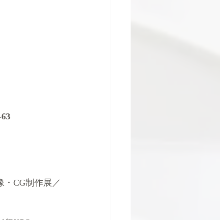
63
像・CG制作展／