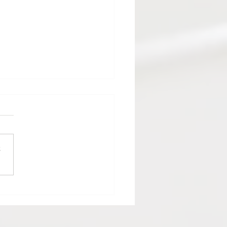
さ
産業見本市、今年も出展
す