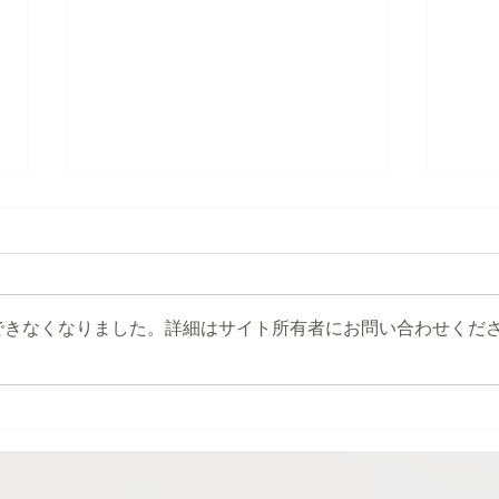
できなくなりました。詳細はサイト所有者にお問い合わせくだ
「ヒトフミびより展」参加し
練馬
ます
しま