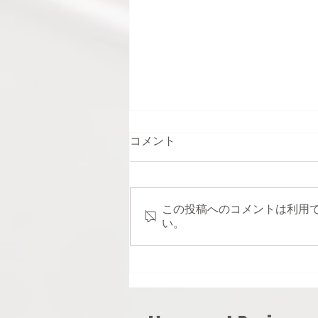
コメント
この投稿へのコメントは利用
い。
南青山・ギャラリーダズルに
24名のクリエイターが集結。
「風纏う手ぬぐい展」開催中