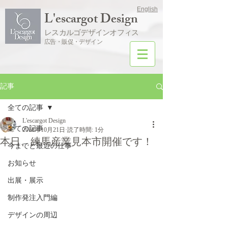
English
L'escargot Design
レスカルゴデザインオフィス
広告・販促・デザイン
記事
全ての記事
L'escargot Design
全ての記事
2018年10月21日
読了時間: 1分
本日、練馬産業見本市開催です！
今までと最近の仕事
お知らせ
出展・展示
制作発注入門編
デザインの周辺