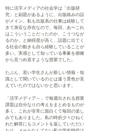
特に活字メディアの社会学は「出版研
究」と副題があるように、出版絡みの話
がメイン。私も出版系の仕事は経験して
きて身近な存在なので、毎回、あーこれ
はこういうことだったのか、こうつなが
るのか、と納得度が高く、話題に出てく
る社会の動きも自ら経験していることが
多い。実感として知っている事象を俯瞰
から見つめ直すような授業でした。
たぶん、若い学生さんが新しい情報・知
識として聞いているのとは違う景色が見
えていたのではないかと思います。
「活字メディア～」で毎週出される授業
課題は自分なりの考えをまとめるものが
多く、これが非常に面白くて毎回の楽し
みでもありました。私の時折少々ひねく
れた解答にもコメントを返していただい
たり。メールなんてない私の学生時代は