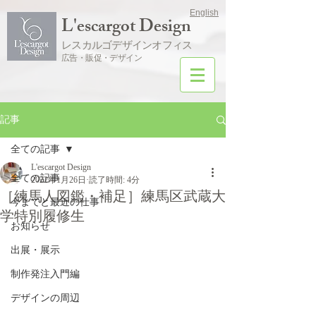
English
L'escargot Design
レスカルゴデザインオフィス
広告・販促・デザイン
記事
全ての記事
L'escargot Design
全ての記事
2022年1月26日
読了時間: 4分
［練馬人図鑑・補足］練馬区武蔵大
今までと最近の仕事
学特別履修生
お知らせ
出展・展示
制作発注入門編
デザインの周辺