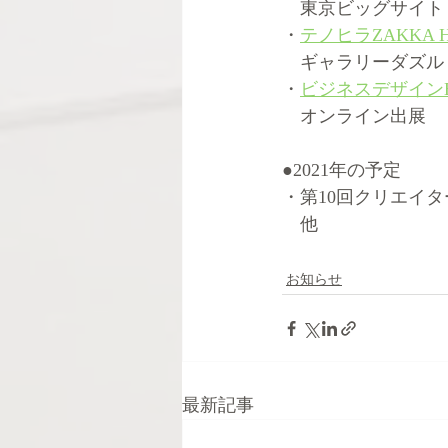
　東京ビッグサイト
・
テノヒラZAKKA Hap
　ギャラリーダズル
・
ビジネスデザインE
　オンライン出展
●2021年の予定
・第10回クリエイター
　他
お知らせ
最新記事