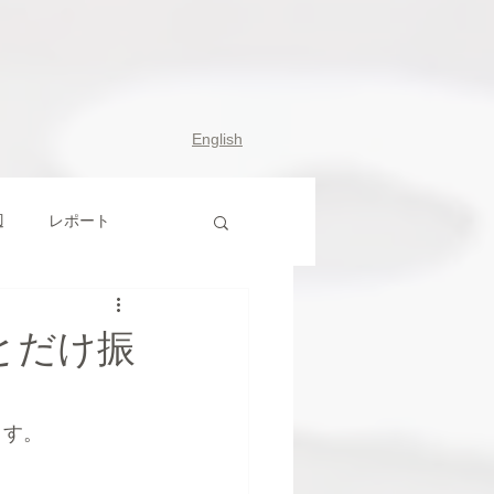
English
辺
レポート
とだけ振
ます。