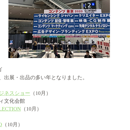
ゴ
、出展・出品の多い年となりました。
ジネスショー
（10月）
ィ文化会館
LECTION
（10月）
O
（10月）