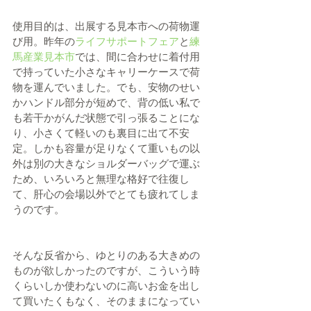
使用目的は、出展する見本市への荷物運
び用。昨年の
ライフサポートフェア
と
練
馬産業見本市
では、間に合わせに着付用
で持っていた小さなキャリーケースで荷
物を運んでいました。でも、安物のせい
かハンドル部分が短めで、背の低い私で
も若干かがんだ状態で引っ張ることにな
り、小さくて軽いのも裏目に出て不安
定。しかも容量が足りなくて重いもの以
外は別の大きなショルダーバッグで運ぶ
ため、いろいろと無理な格好で往復し
て、肝心の会場以外でとても疲れてしま
うのです。
そんな反省から、ゆとりのある大きめの
ものが欲しかったのですが、こういう時
くらいしか使わないのに高いお金を出し
て買いたくもなく、そのままになってい