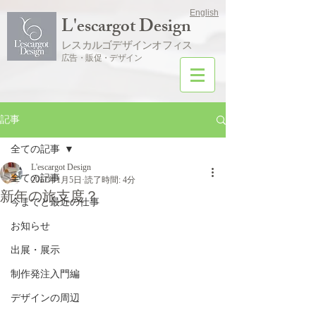
English
L'escargot Design
レスカルゴデザインオフィス
広告・販促・デザイン
記事
全ての記事
L'escargot Design
全ての記事
2017年1月5日
読了時間: 4分
新年の旅支度？
今までと最近の仕事
お知らせ
出展・展示
制作発注入門編
デザインの周辺