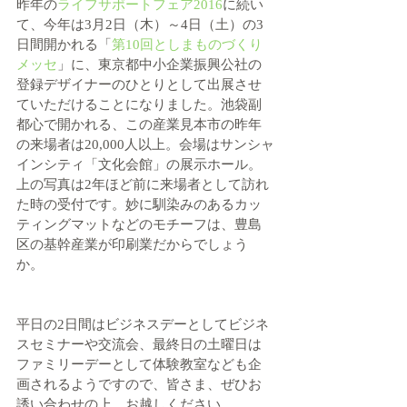
昨年の
ライフサポートフェア2016
に続い
て、今年は3月2日（木）～4日（土）の3
日間開かれる「
第10回としまものづくり
メッセ
」に、東京都中小企業振興公社の
登録デザイナーのひとりとして出展させ
ていただけることになりました。池袋副
都心で開かれる、この産業見本市の昨年
の来場者は20,000人以上。会場はサンシャ
インシティ「文化会館」の展示ホール。
上の写真は2年ほど前に来場者として訪れ
た時の受付です。妙に馴染みのあるカッ
ティングマットなどのモチーフは、豊島
区の基幹産業が印刷業だからでしょう
か。
平日の2日間はビジネスデーとしてビジネ
スセミナーや交流会、最終日の土曜日は
ファミリーデーとして体験教室なども企
画されるようですので、皆さま、ぜひお
誘い合わせの上、お越しください。